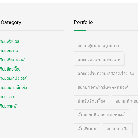
 Category
Portfolio
เทียมฟุตบอล
สนามฟุตบอลหญ้าเทียม
เทียมจัดสวน
ตกแต่งสวน/บ้าน/คอนโด
เทียมพัตต์กอล์ฟ
ทียมสัตว์เลี้ยง
ตกแต่งสำนักงาน/รีสอร์ต/โรงแรม
เทียมอเนกประสงค์
สนามกอล์ฟ/กรีนพัตต์กอล์ฟ
ทียมสนามเด็กเล่น
เทียมผสม
สำหรับสัตว์เลี้ยง
สนามเด็กเล่
เทียมดาดฟ้า
พื้นสนามกีฬาอเนกประสงค์
พื้นฟิตเนส
สนามเทนนิส