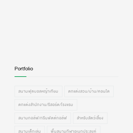
Portfolio
สนามฟุตบอลหญ้าเทียม
ตกแต่งสวน/บ้าน/คอนโด
ตกแต่งสำนักงาน/รีสอร์ต/โรงแรม
สนามกอล์ฟ/กรีนพัตต์กอล์ฟ
สำหรับสัตว์เลี้ยง
สนามเด็กเล่น
พื้นสนามกีฬาอเนกประสงค์