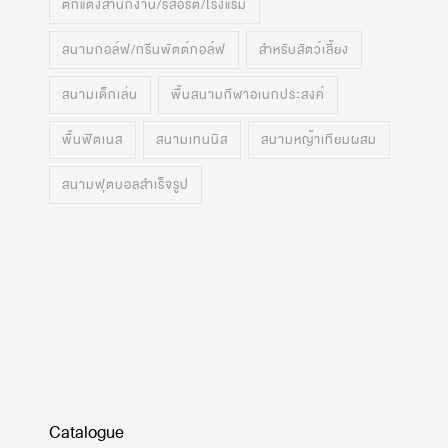
ตกแต่งสำนักงาน/รีสอร์ต/โรงแรม
สนามกอล์ฟ/กรีนพัตต์กอล์ฟ
สำหรับสัตว์เลี้ยง
สนามเด็กเล่น
พื้นสนามกีฬาอเนกประสงค์
พื้นฟิตเนส
สนามเทนนิส
สนามหญ้าเทียมผสม
สนามฟุตบอลสำเร็จรูป
Catalogue