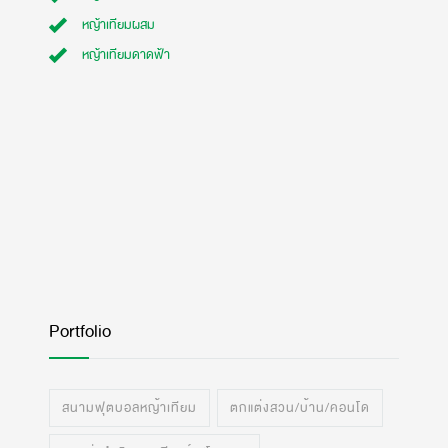
หญ้าเทียมผสม
หญ้าเทียมดาดฟ้า
Portfolio
สนามฟุตบอลหญ้าเทียม
ตกแต่งสวน/บ้าน/คอนโด