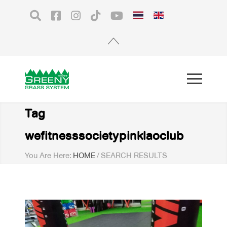
Tag
wefitnesssocietypinklaoclub
You Are Here:
HOME
/
SEARCH RESULTS