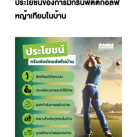
ประโยชน์ของการมีกรีนพัตต์กอล์ฟ
หญ้าเทียมในบ้าน️