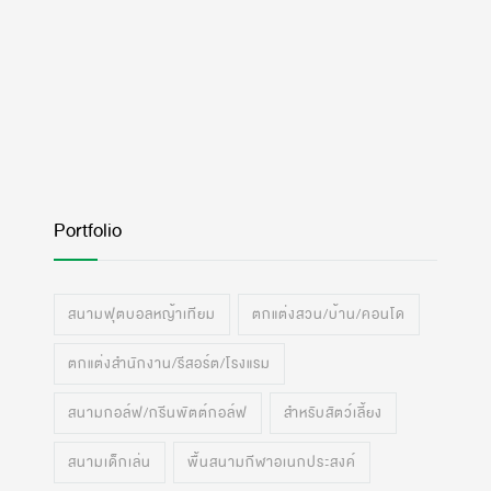
Portfolio
สนามฟุตบอลหญ้าเทียม
ตกแต่งสวน/บ้าน/คอนโด
ตกแต่งสำนักงาน/รีสอร์ต/โรงแรม
สนามกอล์ฟ/กรีนพัตต์กอล์ฟ
สำหรับสัตว์เลี้ยง
สนามเด็กเล่น
พื้นสนามกีฬาอเนกประสงค์