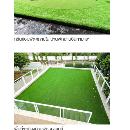
กรีนซ้อมพัตต์ภายใน บ้านพักย่านอินทามาระ
พื้นที่ระเบียงบ้านพัก จ.ชลบุรี