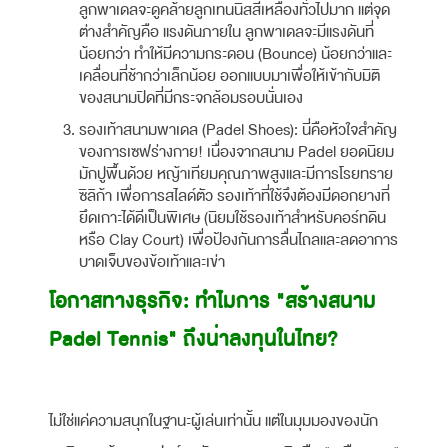
ลูกพาเดลจะดูคล้ายลูกเทนนิสสีเหลืองทั่วไปมาก แต่จุด
ต่างสำคัญคือ แรงดันภายใน ลูกพาเดลจะมีแรงดันที่
น้อยกว่า ทำให้มีความกระดอน (Bounce) น้อยกว่าและ
เคลื่อนที่ช้ากว่าเล็กน้อย ออกแบบมาเพื่อให้เข้ากับมิติ
ของสนามปิดที่มีกระจกล้อมรอบนั่นเอง
รองเท้าสนามพาเดล (Padel Shoes): นี่คือหัวใจสำคัญ
ของการเซฟร่างกาย! เนื่องจากสนาม Padel ยอดนิยม
มักปูพื้นด้วย หญ้าเทียมคุณภาพสูงและมีการโรยทราย
ซิลิก้า เพื่อการสไลด์ตัว รองเท้าที่ใช้จึงต้องมีดอกยางที่
ยึดเกาะได้ดีเป็นพิเศษ (นิยมใช้รองเท้าสำหรับคอร์ทดิน
หรือ Clay Court) เพื่อป้องกันการลื่นไถลและลดอาการ
บาดเจ็บของข้อเท้าและเข่า
โอกาสทางธุรกิจ: ทำไมการ "สร้างสนาม
Padel Tennis" ถึงน่าลงทุนในไทย?
ไม่ใช่แค่ความสนุกในฐานะผู้เล่นเท่านั้น แต่ในมุมมองของนัก