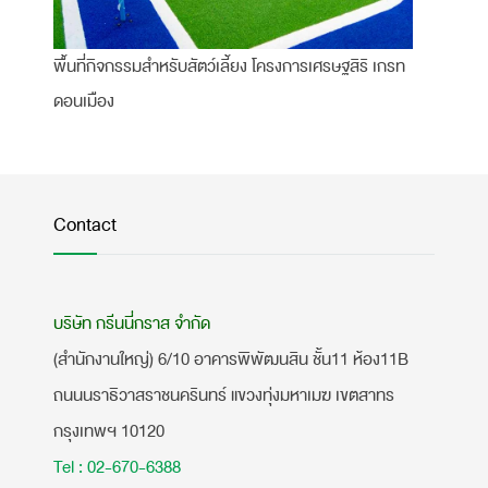
พื้นที่กิจกรรมสำหรับสัตว์เลี้ยง โครงการเศรษฐสิริ เกรท
ดอนเมือง
Contact
บริษัท กรีนนี่กราส จำกัด
(สำนักงานใหญ่) 6/10 อาคารพิพัฒนสิน ชั้น11 ห้อง11B
ถนนนราธิวาสราชนครินทร์ แขวงทุ่งมหาเมฆ เขตสาทร
กรุงเทพฯ 10120
Tel : 02-670-6388