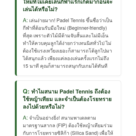
ใหม่ที่ไม่เคยเล่นกีฬาแร็กเก็ตมาก่อนจะ
เล่นได้หรือไม่?
A:
เล่นง่ายมาก! Padel Tennis ขึ้นชื่อว่าเป็น
กีฬาที่ต้อนรับมือใหม่ (Beginner-friendly)
ที่สุด เพราะตัวไม้มีด้ามจับสั้นและไม่มีเอ็น
ทำให้ควบคุมลูกได้ง่ายกว่าเทนนิสทั่วไป ไม่
ต้องใช้แรงเหวี่ยงเยอะก็สามารถโต้ลูกไปมา
ได้สนุกแล้ว เพียงแค่ลองเล่นครั้งแรกไม่ถึง
15 นาที คุณก็สามารถสนุกกับเกมได้ทันที
Q:
ทำไมสนาม Padel Tennis ถึงต้อง
ใช้หญ้าเทียม และจำเป็นต้องโรยทราย
ลงไปด้วยหรือไม่?
A:
จำเป็นอย่างยิ่ง! สนามพาเดลตาม
มาตรฐานสากล (FIP) ต้องใช้หญ้าเทียมร่วม
กับการโรยทรายซิลิก้า (Silica Sand) เพื่อให้