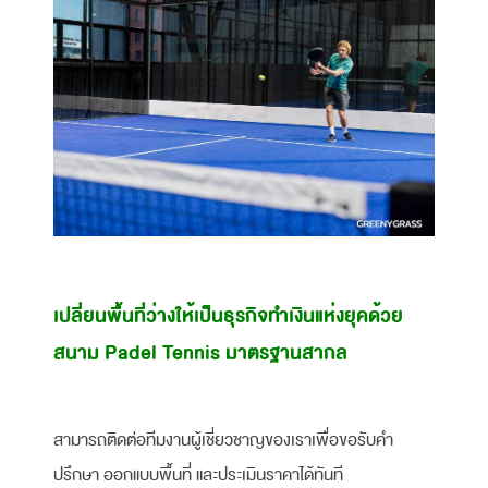
เปลี่ยนพื้นที่ว่างให้เป็นธุรกิจทำเงินแห่งยุคด้วย
สนาม Padel Tennis มาตรฐานสากล
สามารถติดต่อทีมงานผู้เชี่ยวชาญของเราเพื่อขอรับคำ
ปรึกษา ออกแบบพื้นที่ และประเมินราคาได้ทันที