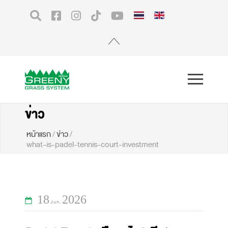
ข่าว
หน้าแรก
/
ข่าว
/
what-is-padel-tennis-court-investment
18
2026
Jun