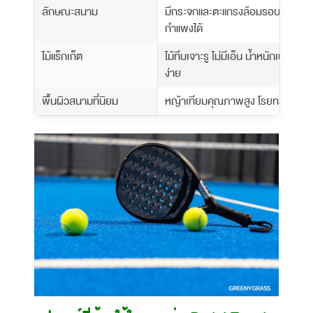
ลักษณะสนาม
มีกระจกและตะแกรงล้อมรอบ ลูกเด้ง
กำแพงได้
ไม้แร็กเก็ต
ไม้ทึบเจาะรู ไม่มีเอ็น น้ำหนักเบา ควบ
ง่าย
พื้นผิวสนามที่นิยม
หญ้าเทียมคุณภาพสูง โรยทราย