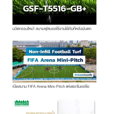
นวัตกรรมใหม่! สนามฟุตบอลใช้งานได้ทันทีหลังฝนตก
เปิดสนาม FIFA Arena Mini-Pitch แห่งแรกในเอเชีย