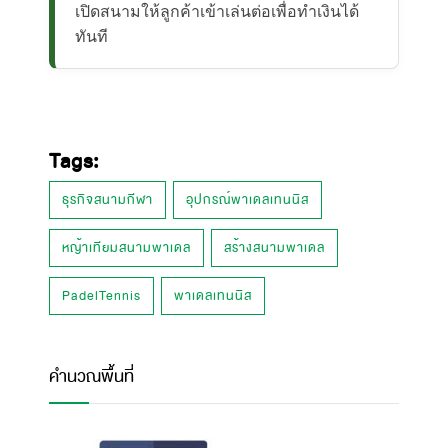
เปิดสนามให้ลูกค้าเข้าเล่นต่อเพื่อทำเงินได้
ทันที
Tags:
ธุรกิจสนามกีฬา
อุปกรณ์พาเดลเทนนิส
หญ้าเทียมสนามพาเดล
สร้างสนามพาเดล
PadelTennis
พาเดลเทนนิส
คำนวณพื้นที่