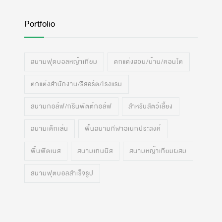
Portfolio
สนามฟุตบอลหญ้าเทียม
ตกแต่งสวน/บ้าน/คอนโด
ตกแต่งสำนักงาน/รีสอร์ต/โรงแรม
สนามกอล์ฟ/กรีนพัตต์กอล์ฟ
สำหรับสัตว์เลี้ยง
สนามเด็กเล่น
พื้นสนามกีฬาอเนกประสงค์
พื้นฟิตเนส
สนามเทนนิส
สนามหญ้าเทียมผสม
สนามฟุตบอลสำเร็จรูป