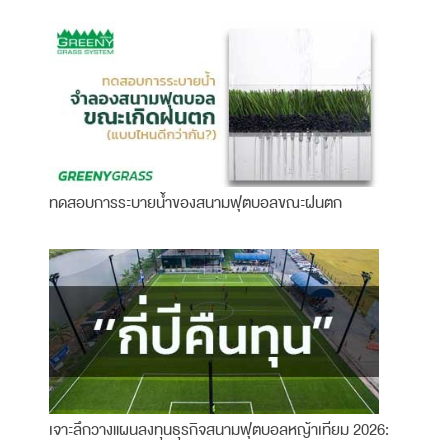
ทดสอบการระบายน้ำของสนามฟุตบอลขณะฝนตก
เจาะลึกวางแผนลงทุนธุรกิจสนามฟุตบอลหญ้าเทียม 2026: