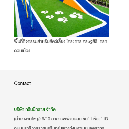
พื้นที่กิจกรรมสำหรับสัตว์เลี้ยง โครงการเศรษฐสิริ เกรท
ดอนเมือง
Contact
บริษัท กรีนนี่กราส จำกัด
(สำนักงานใหญ่) 6/10 อาคารพิพัฒนสิน ชั้น11 ห้อง11B
ถนนนราธิวาสราชนครินทร์ แขวงทุ่งมหาเมฆ เขตสาทร