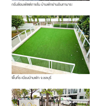
กรีนซ้อมพัตต์ภายใน บ้านพักย่านอินทามาระ
พื้นที่ระเบียงบ้านพัก จ.ชลบุรี