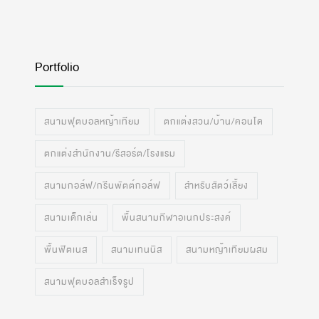
Portfolio
สนามฟุตบอลหญ้าเทียม
ตกแต่งสวน/บ้าน/คอนโด
ตกแต่งสำนักงาน/รีสอร์ต/โรงแรม
สนามกอล์ฟ/กรีนพัตต์กอล์ฟ
สำหรับสัตว์เลี้ยง
สนามเด็กเล่น
พื้นสนามกีฬาอเนกประสงค์
พื้นฟิตเนส
สนามเทนนิส
สนามหญ้าเทียมผสม
สนามฟุตบอลสำเร็จรูป