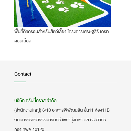
พื้นที่กิจกรรมสำหรับสัตว์เลี้ยง โครงการเศรษฐสิริ เกรท
ดอนเมือง
Contact
บริษัท กรีนนี่กราส จำกัด
(สำนักงานใหญ่) 6/10 อาคารพิพัฒนสิน ชั้น11 ห้อง11B
ถนนนราธิวาสราชนครินทร์ แขวงทุ่งมหาเมฆ เขตสาทร
กรุงเทพฯ 10120