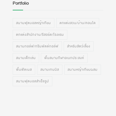
Portfolio
สนามฟุตบอลหญ้าเทียม
ตกแต่งสวน/บ้าน/คอนโด
ตกแต่งสำนักงาน/รีสอร์ต/โรงแรม
สนามกอล์ฟ/กรีนพัตต์กอล์ฟ
สำหรับสัตว์เลี้ยง
สนามเด็กเล่น
พื้นสนามกีฬาอเนกประสงค์
พื้นฟิตเนส
สนามเทนนิส
สนามหญ้าเทียมผสม
สนามฟุตบอลสำเร็จรูป