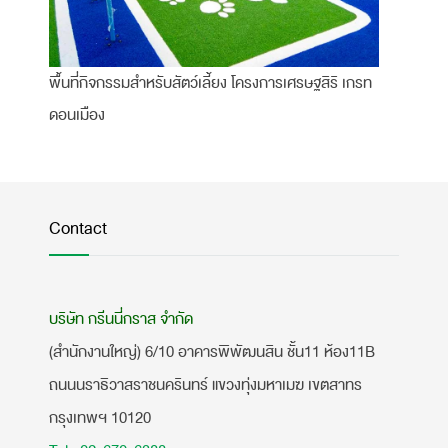
พื้นที่กิจกรรมสำหรับสัตว์เลี้ยง โครงการเศรษฐสิริ เกรท
ดอนเมือง
Contact
บริษัท กรีนนี่กราส จำกัด
(สำนักงานใหญ่) 6/10 อาคารพิพัฒนสิน ชั้น11 ห้อง11B
ถนนนราธิวาสราชนครินทร์ แขวงทุ่งมหาเมฆ เขตสาทร
กรุงเทพฯ 10120