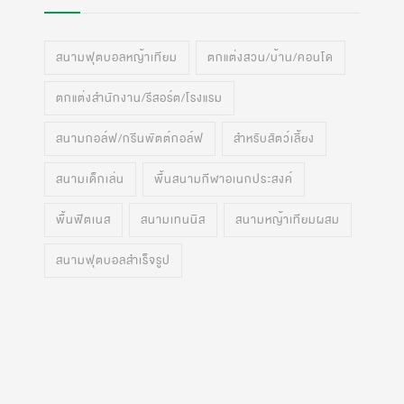
สนามฟุตบอลหญ้าเทียม
ตกแต่งสวน/บ้าน/คอนโด
ตกแต่งสำนักงาน/รีสอร์ต/โรงแรม
สนามกอล์ฟ/กรีนพัตต์กอล์ฟ
สำหรับสัตว์เลี้ยง
สนามเด็กเล่น
พื้นสนามกีฬาอเนกประสงค์
พื้นฟิตเนส
สนามเทนนิส
สนามหญ้าเทียมผสม
สนามฟุตบอลสำเร็จรูป