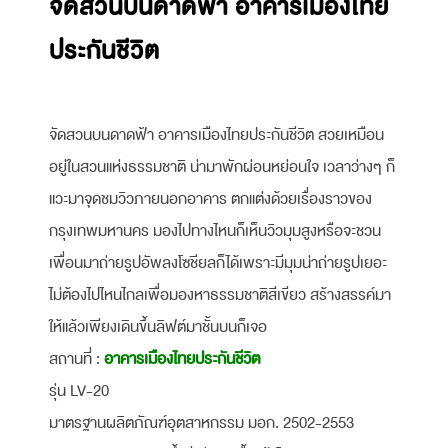
จัดสวนบนดาดฟ้า อาคารเมืองไทย
ประกันชีวิต
จัดสวนบนดาดฟ้า อาคารเมืองไทยประกันชีวิต สวยเหมือน
อยู่ในสวนแห่งธรรมชาติ น่ามาพักผ่อนหย่อนใจ เวลาว่างๆ ก็
แวะมาจุดชมวิวภายนอกอาคาร ตกแต่งด้วยเรื่องราวของ
กรุงเทพมหานคร มองไปทางไหนก็เห็นวิวมุมสูงหรือจะชวน
เพื่อนมาถ่ายรูปอัพลงโซชียลก็ได้เพราะมีมุมน่าถ่ายรูปเยอะ
ไม่ต้องไปไหนไกลเพื่อมองหาธรรมชาติสีเขียว สร้างสรรค์มา
ให้แล้วเพียงเดินขึ้นลิฟต์มาชั้นบนก็เจอ
สถานที่ :
อาคารเมืองไทยประกันชีวิต
รุ่น LV-20
มาตรฐานผลิตภัณฑ์อุตสาหกรรม มอก. 2502-2553