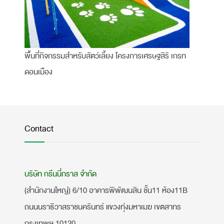
พื้นที่กิจกรรมสำหรับสัตว์เลี้ยง โครงการเศรษฐสิริ เกรท
ดอนเมือง
Contact
บริษัท กรีนนี่กราส จำกัด
(สำนักงานใหญ่) 6/10 อาคารพิพัฒนสิน ชั้น11 ห้อง11B
ถนนนราธิวาสราชนครินทร์ แขวงทุ่งมหาเมฆ เขตสาทร
กรุงเทพฯ 10120