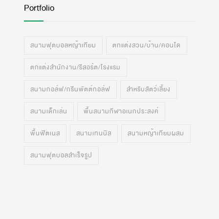
Portfolio
สนามฟุตบอลหญ้าเทียม
ตกแต่งสวน/บ้าน/คอนโด
ตกแต่งสำนักงาน/รีสอร์ต/โรงแรม
สนามกอล์ฟ/กรีนพัตต์กอล์ฟ
สำหรับสัตว์เลี้ยง
สนามเด็กเล่น
พื้นสนามกีฬาอเนกประสงค์
พื้นฟิตเนส
สนามเทนนิส
สนามหญ้าเทียมผสม
สนามฟุตบอลสำเร็จรูป