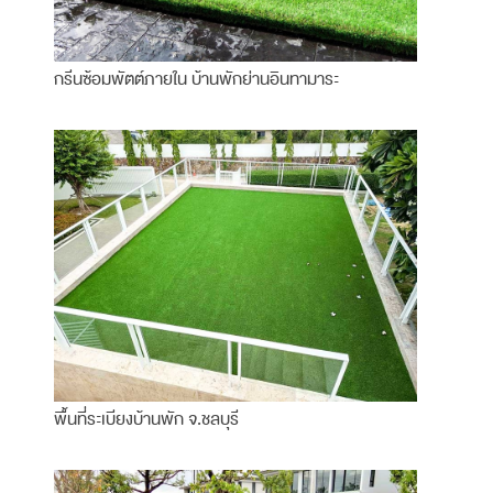
กรีนซ้อมพัตต์ภายใน บ้านพักย่านอินทามาระ
พื้นที่ระเบียงบ้านพัก จ.ชลบุรี