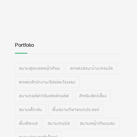
Portfolio
สนามฟุตบอลหญ้าเทียม
ตกแต่งสวน/บ้าน/คอนโด
ตกแต่งสำนักงาน/รีสอร์ต/โรงแรม
สนามกอล์ฟ/กรีนพัตต์กอล์ฟ
สำหรับสัตว์เลี้ยง
สนามเด็กเล่น
พื้นสนามกีฬาอเนกประสงค์
พื้นฟิตเนส
สนามเทนนิส
สนามหญ้าเทียมผสม