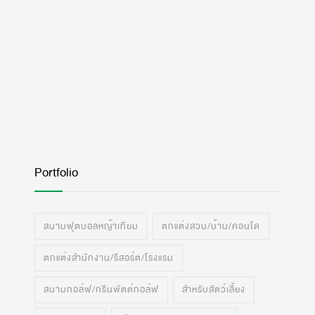
Portfolio
สนามฟุตบอลหญ้าเทียม
ตกแต่งสวน/บ้าน/คอนโด
ตกแต่งสำนักงาน/รีสอร์ต/โรงแรม
สนามกอล์ฟ/กรีนพัตต์กอล์ฟ
สำหรับสัตว์เลี้ยง