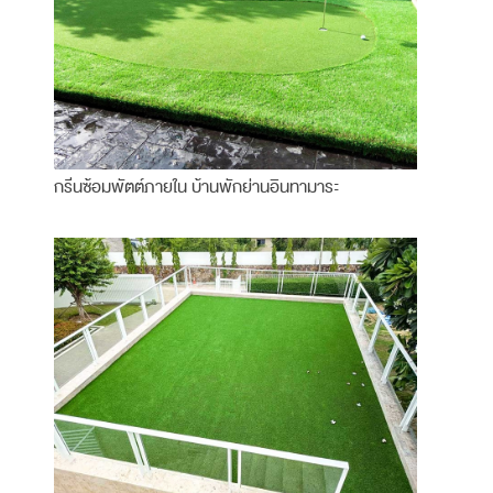
กรีนซ้อมพัตต์ภายใน บ้านพักย่านอินทามาระ