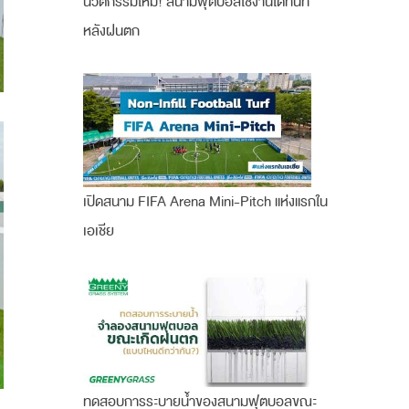
นวัตกรรมใหม่! สนามฟุตบอลใช้งานได้ทันที
หลังฝนตก
เปิดสนาม FIFA Arena Mini-Pitch แห่งแรกใน
เอเชีย
ทดสอบการระบายน้ำของสนามฟุตบอลขณะ