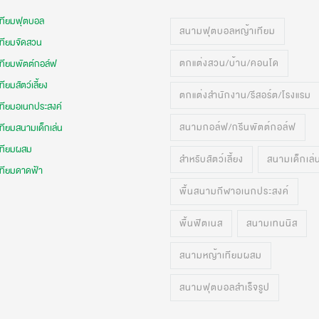
เทียมฟุตบอล
สนามฟุตบอลหญ้าเทียม
เทียมจัดสวน
ตกแต่งสวน/บ้าน/คอนโด
เทียมพัตต์กอล์ฟ
ทียมสัตว์เลี้ยง
ตกแต่งสำนักงาน/รีสอร์ต/โรงแรม
เทียมอเนกประสงค์
สนามกอล์ฟ/กรีนพัตต์กอล์ฟ
ทียมสนามเด็กเล่น
เทียมผสม
สำหรับสัตว์เลี้ยง
สนามเด็กเล่
เทียมดาดฟ้า
พื้นสนามกีฬาอเนกประสงค์
พื้นฟิตเนส
สนามเทนนิส
สนามหญ้าเทียมผสม
สนามฟุตบอลสำเร็จรูป