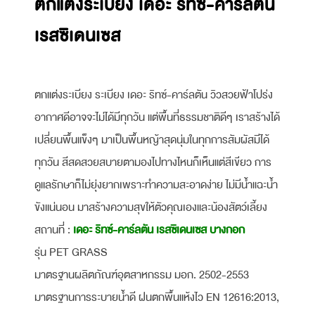
ตกแต่งระเบียง เดอะ ริทซ์-คาร์ลตัน
เรสซิเดนเซส
ตกแต่งระเบียง ระเบียง เดอะ ริทซ์-คาร์ลตัน วิวสวยฟ้าโปร่ง
อากาศดีอาจจะไม่ได้มีทุกวัน แต่พื้นที่ธรรมชาติดีๆ เราสร้างได้
เปลี่ยนพื้นแข็งๆ มาเป็นพื้นหญ้าสุดนุ่มในทุกการสัมผัสมีได้
ทุกวัน สีสดสวยสบายตามองไปทางไหนก็เห็นแต่สีเขียว การ
ดูแลรักษาก็ไม่ยุ่งยากเพราะทำความสะอาดง่าย ไม่มีน้ำแฉะน้ำ
ขังแน่นอน มาสร้างความสุขให้ตัวคุณเองและน้องสัตว์เลี้ยง
สถานที่ :
เดอะ ริทซ์-คาร์ลตัน เรสซิเดนเซส บางกอก
รุ่น PET GRASS
มาตรฐานผลิตภัณฑ์อุตสาหกรรม มอก. 2502-2553
มาตรฐานการระบายน้ำดี ฝนตกพื้นแห้งไว EN 12616:2013,