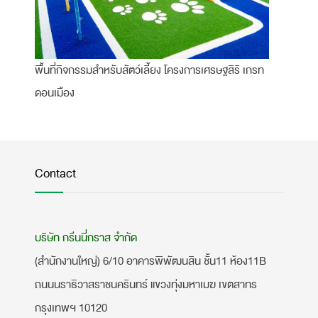
พื้นที่กิจกรรมสำหรับสัตว์เลี้ยง โครงการเศรษฐสิริ เกรท
ดอนเมือง
Contact
บริษัท กรีนนี่กราส จำกัด
(สำนักงานใหญ่) 6/10 อาคารพิพัฒนสิน ชั้น11 ห้อง11B
ถนนนราธิวาสราชนครินทร์ แขวงทุ่งมหาเมฆ เขตสาทร
กรุงเทพฯ 10120