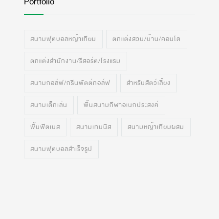
Portfolio
สนามฟุตบอลหญ้าเทียม
ตกแต่งสวน/บ้าน/คอนโด
ตกแต่งสำนักงาน/รีสอร์ต/โรงแรม
สนามกอล์ฟ/กรีนพัตต์กอล์ฟ
สำหรับสัตว์เลี้ยง
สนามเด็กเล่น
พื้นสนามกีฬาอเนกประสงค์
พื้นฟิตเนส
สนามเทนนิส
สนามหญ้าเทียมผสม
สนามฟุตบอลสำเร็จรูป