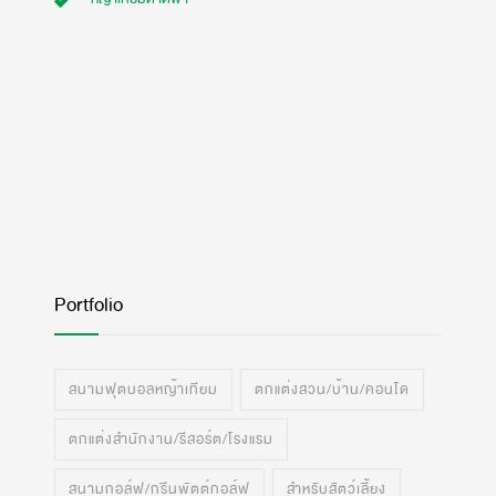
Portfolio
สนามฟุตบอลหญ้าเทียม
ตกแต่งสวน/บ้าน/คอนโด
ตกแต่งสำนักงาน/รีสอร์ต/โรงแรม
สนามกอล์ฟ/กรีนพัตต์กอล์ฟ
สำหรับสัตว์เลี้ยง