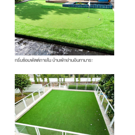
กรีนซ้อมพัตต์ภายใน บ้านพักย่านอินทามาระ