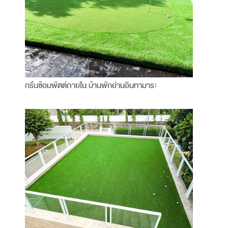
กรีนซ้อมพัตต์ภายใน บ้านพักย่านอินทามาระ