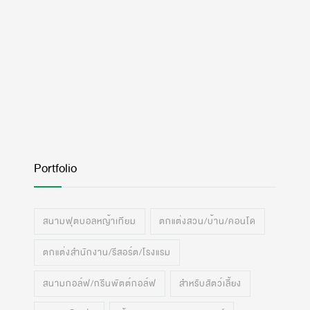
Portfolio
สนามฟุตบอลหญ้าเทียม
ตกแต่งสวน/บ้าน/คอนโด
ตกแต่งสำนักงาน/รีสอร์ต/โรงแรม
สนามกอล์ฟ/กรีนพัตต์กอล์ฟ
สำหรับสัตว์เลี้ยง