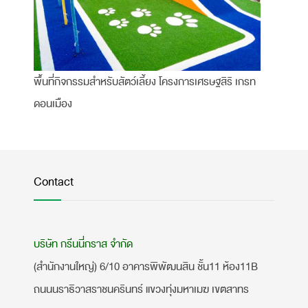
พื้นที่กิจกรรมสำหรับสัตว์เลี้ยง โครงการเศรษฐสิริ เกรท
ดอนเมือง
Contact
บริษัท กรีนนี่กราส จำกัด
(สำนักงานใหญ่) 6/10 อาคารพิพัฒนสิน ชั้น11 ห้อง11B
ถนนนราธิวาสราชนครินทร์ แขวงทุ่งมหาเมฆ เขตสาทร