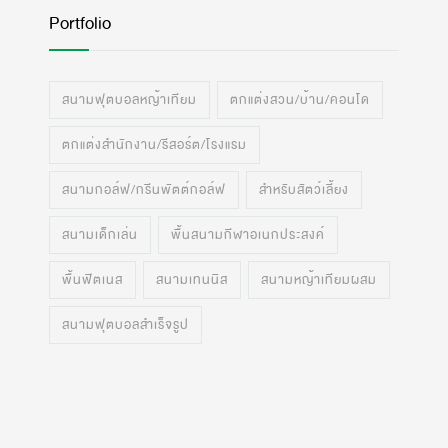
Portfolio
สนามฟุตบอลหญ้าเทียม
ตกแต่งสวน/บ้าน/คอนโด
ตกแต่งสำนักงาน/รีสอร์ต/โรงแรม
สนามกอล์ฟ/กรีนพัตต์กอล์ฟ
สำหรับสัตว์เลี้ยง
สนามเด็กเล่น
พื้นสนามกีฬาอเนกประสงค์
พื้นฟิตเนส
สนามเทนนิส
สนามหญ้าเทียมผสม
สนามฟุตบอลสำเร็จรูป