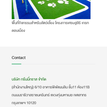
พื้นที่กิจกรรมสำหรับสัตว์เลี้ยง โครงการเศรษฐสิริ เกรท
ดอนเมือง
Contact
บริษัท กรีนนี่กราส จำกัด
(สำนักงานใหญ่) 6/10 อาคารพิพัฒนสิน ชั้น11 ห้อง11B
ถนนนราธิวาสราชนครินทร์ แขวงทุ่งมหาเมฆ เขตสาทร
กรุงเทพฯ 10120