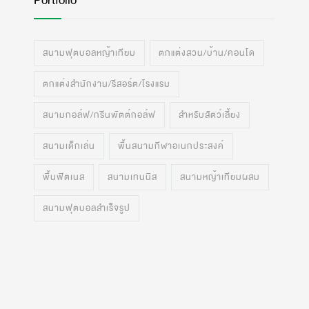
Portfolio
สนามฟุตบอลหญ้าเทียม
ตกแต่งสวน/บ้าน/คอนโด
ตกแต่งสำนักงาน/รีสอร์ต/โรงแรม
สนามกอล์ฟ/กรีนพัตต์กอล์ฟ
สำหรับสัตว์เลี้ยง
สนามเด็กเล่น
พื้นสนามกีฬาอเนกประสงค์
พื้นฟิตเนส
สนามเทนนิส
สนามหญ้าเทียมผสม
สนามฟุตบอลสำเร็จรูป