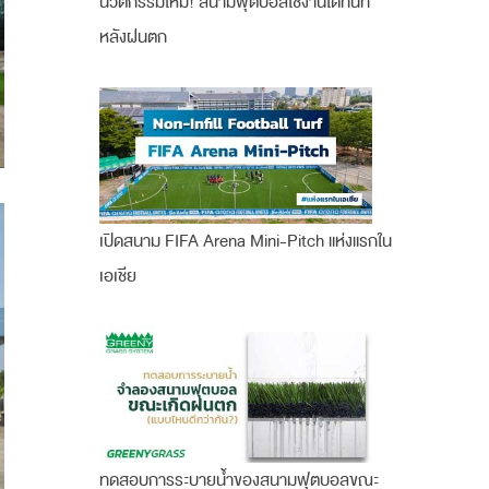
นวัตกรรมใหม่! สนามฟุตบอลใช้งานได้ทันที
หลังฝนตก
เปิดสนาม FIFA Arena Mini-Pitch แห่งแรกใน
เอเชีย
ทดสอบการระบายน้ำของสนามฟุตบอลขณะ