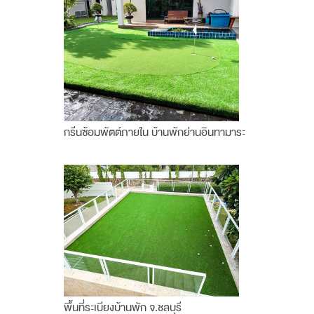
กรีนซ้อมพัตต์ภายใน บ้านพักย่านอินทามาระ
พื้นที่ระเบียงบ้านพัก จ.ชลบุรี