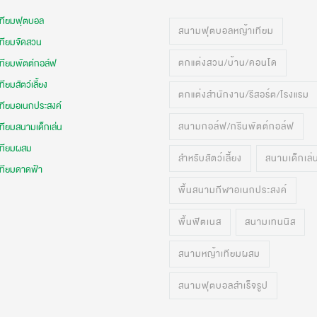
เทียมฟุตบอล
สนามฟุตบอลหญ้าเทียม
เทียมจัดสวน
ตกแต่งสวน/บ้าน/คอนโด
เทียมพัตต์กอล์ฟ
ทียมสัตว์เลี้ยง
ตกแต่งสำนักงาน/รีสอร์ต/โรงแรม
เทียมอเนกประสงค์
สนามกอล์ฟ/กรีนพัตต์กอล์ฟ
ทียมสนามเด็กเล่น
เทียมผสม
สำหรับสัตว์เลี้ยง
สนามเด็กเล่
เทียมดาดฟ้า
พื้นสนามกีฬาอเนกประสงค์
พื้นฟิตเนส
สนามเทนนิส
สนามหญ้าเทียมผสม
สนามฟุตบอลสำเร็จรูป