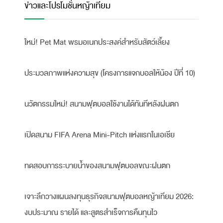
ข่าวและโปรโมชั่นหญ้าเทียม
ใหม่! Pet Mat พรมอเนกประสงค์สำหรับสัตว์เลี้ยง
ประมวลภาพแห่งความสุข (โครงการแจกบอลให้น้อง ปีที่ 10)
นวัตกรรมใหม่! สนามฟุตบอลใช้งานได้ทันทีหลังฝนตก
เปิดสนาม FIFA Arena Mini-Pitch แห่งแรกในเอเชีย
ทดสอบการระบายน้ำของสนามฟุตบอลขณะฝนตก
เจาะลึกวางแผนลงทุนธุรกิจสนามฟุตบอลหญ้าเทียม 2026:
งบประมาณ รายได้ และสูตรสำเร็จการคืนทุนไว