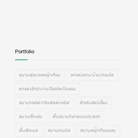
Portfolio
สนามฟุตบอลหญ้าเทียม
ตกแต่งสวน/บ้าน/คอนโด
ตกแต่งสำนักงาน/รีสอร์ต/โรงแรม
สนามกอล์ฟ/กรีนพัตต์กอล์ฟ
สำหรับสัตว์เลี้ยง
สนามเด็กเล่น
พื้นสนามกีฬาอเนกประสงค์
พื้นฟิตเนส
สนามเทนนิส
สนามหญ้าเทียมผสม