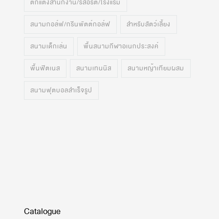
ตกแต่งสำนักงาน/รีสอร์ต/โรงแรม
สนามกอล์ฟ/กรีนพัตต์กอล์ฟ
สำหรับสัตว์เลี้ยง
สนามเด็กเล่น
พื้นสนามกีฬาอเนกประสงค์
พื้นฟิตเนส
สนามเทนนิส
สนามหญ้าเทียมผสม
สนามฟุตบอลสำเร็จรูป
Catalogue