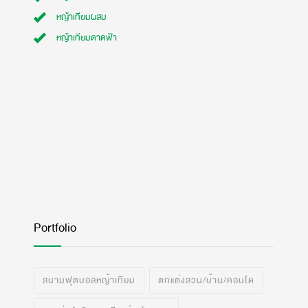
หญ้าเทียมผสม
หญ้าเทียมดาดฟ้า
Portfolio
สนามฟุตบอลหญ้าเทียม
ตกแต่งสวน/บ้าน/คอนโด