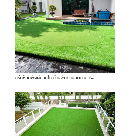
กรีนซ้อมพัตต์ภายใน บ้านพักย่านอินทามาระ