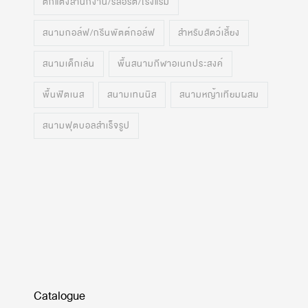
ตกแต่งสำนักงาน/รีสอร์ต/โรงแรม
สนามกอล์ฟ/กรีนพัตต์กอล์ฟ
สำหรับสัตว์เลี้ยง
สนามเด็กเล่น
พื้นสนามกีฬาอเนกประสงค์
พื้นฟิตเนส
สนามเทนนิส
สนามหญ้าเทียมผสม
สนามฟุตบอลสำเร็จรูป
Catalogue