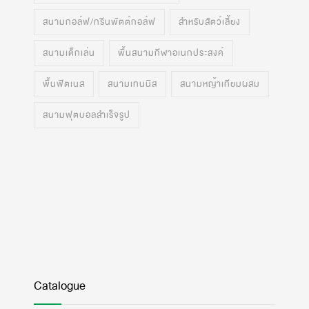
สนามกอล์ฟ/กรีนพัตต์กอล์ฟ
สำหรับสัตว์เลี้ยง
สนามเด็กเล่น
พื้นสนามกีฬาอเนกประสงค์
พื้นฟิตเนส
สนามเทนนิส
สนามหญ้าเทียมผสม
สนามฟุตบอลสำเร็จรูป
Catalogue