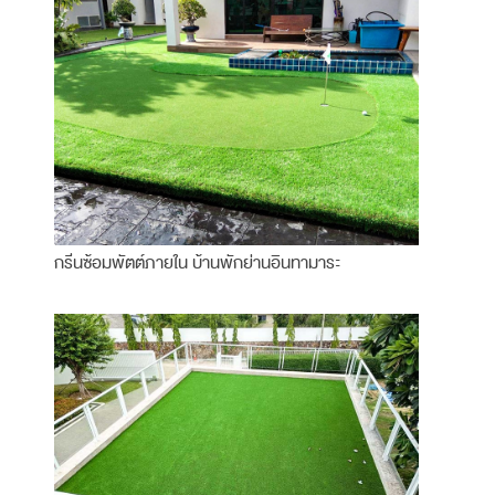
กรีนซ้อมพัตต์ภายใน บ้านพักย่านอินทามาระ