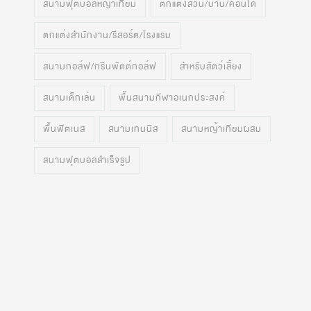
สนามฟุตบอลหญ้าเทียม
ตกแต่งสวน/บ้าน/คอนโด
ตกแต่งสำนักงาน/รีสอร์ต/โรงแรม
สนามกอล์ฟ/กรีนพัตต์กอล์ฟ
สำหรับสัตว์เลี้ยง
สนามเด็กเล่น
พื้นสนามกีฬาอเนกประสงค์
พื้นฟิตเนส
สนามเทนนิส
สนามหญ้าเทียมผสม
สนามฟุตบอลสำเร็จรูป