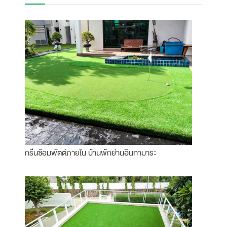
กรีนซ้อมพัตต์ภายใน บ้านพักย่านอินทามาระ