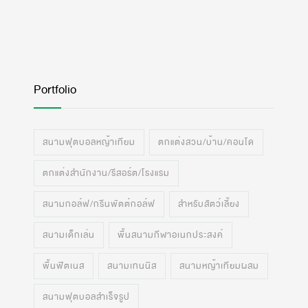
Portfolio
สนามฟุตบอลหญ้าเทียม
ตกแต่งสวน/บ้าน/คอนโด
ตกแต่งสำนักงาน/รีสอร์ต/โรงแรม
สนามกอล์ฟ/กรีนพัตต์กอล์ฟ
สำหรับสัตว์เลี้ยง
สนามเด็กเล่น
พื้นสนามกีฬาอเนกประสงค์
พื้นฟิตเนส
สนามเทนนิส
สนามหญ้าเทียมผสม
สนามฟุตบอลสำเร็จรูป