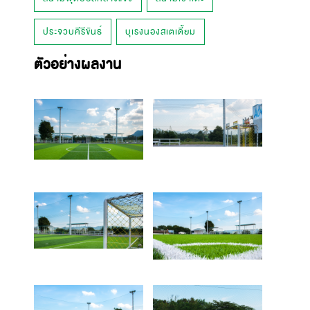
ประจวบคีรีขันธ์
บุเรงนองสเตเดี้ยม
ตัวอย่างผลงาน