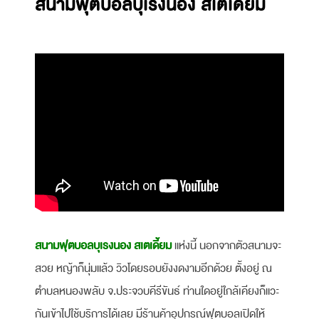
สนามฟุตบอลบุเรงนอง สเตเดี้ยม
สนามฟุตบอลบุเรงนอง สเตเดี้ยม
แห่งนี้ นอกจากตัวสนามจะ
สวย หญ้าก็นุ่มแล้ว วิวโดยรอบยังงดงามอีกด้วย ตั้งอยู่ ณ
ตำบลหนองพลับ จ.ประจวบคีรีขันธ์ ท่านใดอยู่ใกล้เคียงก็แวะ
กันเข้าไปใช้บริการได้เลย มีร้านค้าอุปกรณ์ฟุตบอลเปิดให้