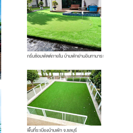
กรีนซ้อมพัตต์ภายใน บ้านพักย่านอินทามาระ
พื้นที่ระเบียงบ้านพัก จ.ชลบุรี