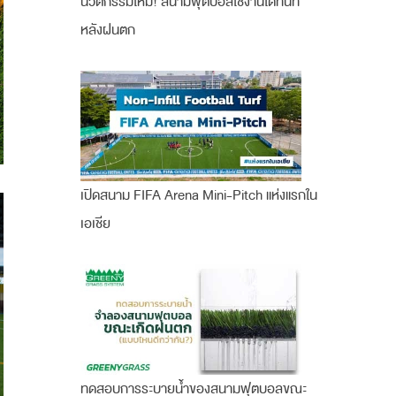
นวัตกรรมใหม่! สนามฟุตบอลใช้งานได้ทันที
หลังฝนตก
เปิดสนาม FIFA Arena Mini-Pitch แห่งแรกใน
เอเชีย
ทดสอบการระบายน้ำของสนามฟุตบอลขณะ