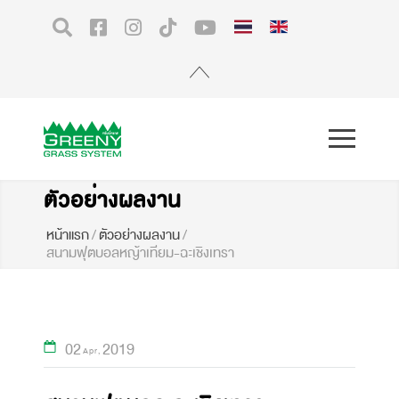
ตัวอย่างผลงาน
หน้าแรก
/
ตัวอย่างผลงาน
/
สนามฟุตบอลหญ้าเทียม-ฉะเชิงเทรา
02
2019
Apr