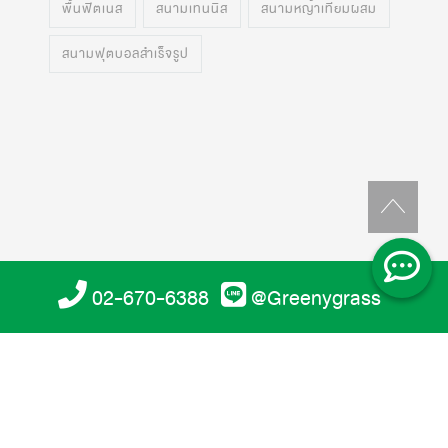
พื้นฟิตเนส
สนามเทนนิส
สนามหญ้าเทียมผสม
สนามฟุตบอลสำเร็จรูป
02-670-6388
@Greenygrass
Catalogue
Catalogue พรมทอทางเดิน
| Download
Catalogue หญ้าเทียม มอก.
| Download
Catalogue SoccerPlay
| Download