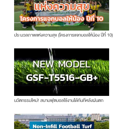
ประมวลภาพแห่งความสุข (โครงการแจกบอลให้น้อง ปีที่ 10)
นวัตกรรมใหม่! สนามฟุตบอลใช้งานได้ทันทีหลังฝนตก