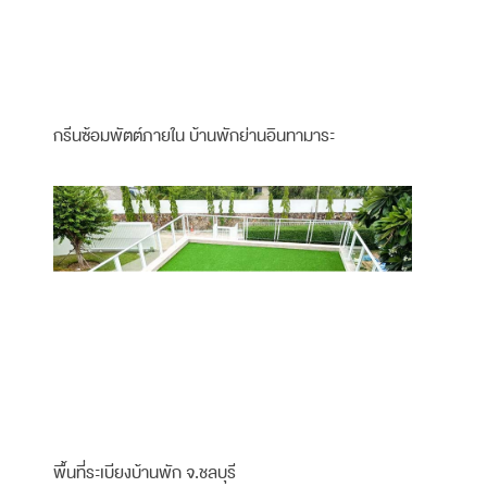
กรีนซ้อมพัตต์ภายใน บ้านพักย่านอินทามาระ
พื้นที่ระเบียงบ้านพัก จ.ชลบุรี