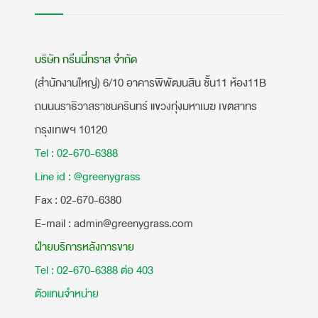
บริษัท กรีนนี่กราส จำกัด
(สำนักงานใหญ่) 6/10 อาคารพิพัฒนสิน ชั้น11 ห้อง11B
ถนนนราธิวาสราชนครินทร์ แขวงทุ่งมหาเมฆ เขตสาทร
กรุงเทพฯ 10120
Tel : 02-670-6388
Line id : @greenygrass
​Fax : 02-670-6380
E-mail : admin@greenygrass.com
ฝ่ายบริการหลังการขาย
Tel : 02-670-6388 ต่อ 403
ตัวแทนจำหน่าย