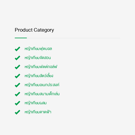
Product Category
หญ้าเทียมฟุตบอล
หญ้าเทียมจัดสวน
หญ้าเทียมพัตต์กอล์ฟ
หญ้าเทียมสัตว์เลี้ยง
หญ้าเทียมอเนกประสงค์
หญ้าเทียมสนามเด็กเล่น
หญ้าเทียมผสม
หญ้าเทียมดาดฟ้า