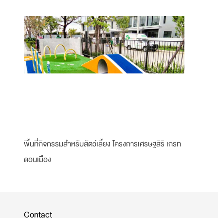
พื้นที่กิจกรรมสำหรับสัตว์เลี้ยง โครงการเศรษฐสิริ เกรท
ดอนเมือง
Contact