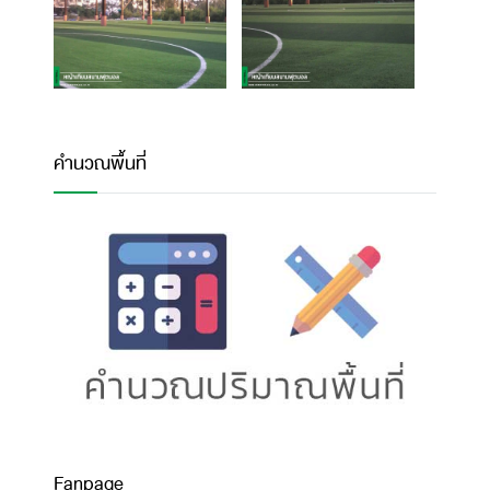
คำนวณพื้นที่
Fanpage