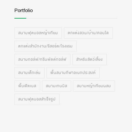
Portfolio
สนามฟุตบอลหญ้าเทียม
ตกแต่งสวน/บ้าน/คอนโด
ตกแต่งสำนักงาน/รีสอร์ต/โรงแรม
สนามกอล์ฟ/กรีนพัตต์กอล์ฟ
สำหรับสัตว์เลี้ยง
สนามเด็กเล่น
พื้นสนามกีฬาอเนกประสงค์
พื้นฟิตเนส
สนามเทนนิส
สนามหญ้าเทียมผสม
สนามฟุตบอลสำเร็จรูป