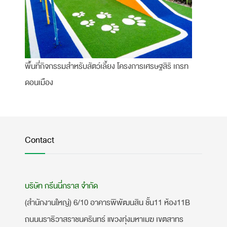
พื้นที่กิจกรรมสำหรับสัตว์เลี้ยง โครงการเศรษฐสิริ เกรท
ดอนเมือง
Contact
บริษัท กรีนนี่กราส จำกัด
(สำนักงานใหญ่) 6/10 อาคารพิพัฒนสิน ชั้น11 ห้อง11B
ถนนนราธิวาสราชนครินทร์ แขวงทุ่งมหาเมฆ เขตสาทร