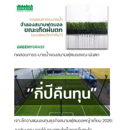
ทดสอบการระบายน้ำของสนามฟุตบอลขณะฝนตก
เจาะลึกวางแผนลงทุนธุรกิจสนามฟุตบอลหญ้าเทียม 2026:
งบประมาณ รายได้ และสูตรสำเร็จการคืนทุนไว