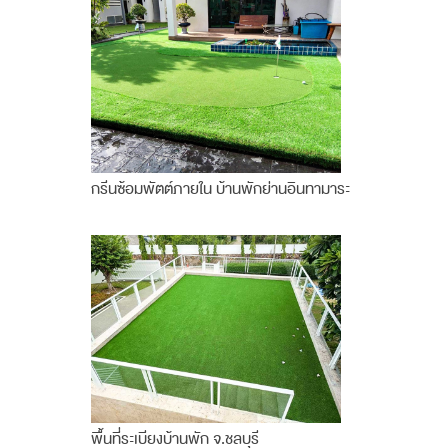
กรีนซ้อมพัตต์ภายใน บ้านพักย่านอินทามาระ
พื้นที่ระเบียงบ้านพัก จ.ชลบุรี