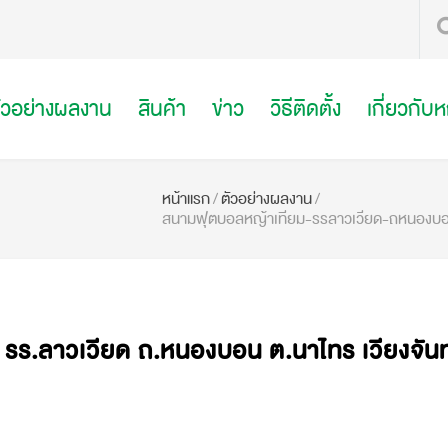
ัวอย่างผลงาน
สินค้า
ข่าว
วิธีติดตั้ง
เกี่ยวกับ
หน้าแรก
/
ตัวอย่างผลงาน
/
สนามฟุตบอลหญ้าเทียม-รรลาวเวียด-ถหนองบอน
รร.ลาวเวียด ถ.หนองบอน ต.นาไทร เวียงจันท