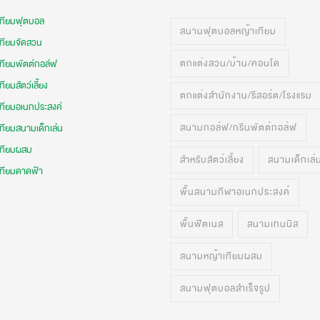
เทียมฟุตบอล
สนามฟุตบอลหญ้าเทียม
เทียมจัดสวน
ตกแต่งสวน/บ้าน/คอนโด
เทียมพัตต์กอล์ฟ
ทียมสัตว์เลี้ยง
ตกแต่งสำนักงาน/รีสอร์ต/โรงแรม
เทียมอเนกประสงค์
สนามกอล์ฟ/กรีนพัตต์กอล์ฟ
ทียมสนามเด็กเล่น
เทียมผสม
สำหรับสัตว์เลี้ยง
สนามเด็กเล่
เทียมดาดฟ้า
พื้นสนามกีฬาอเนกประสงค์
พื้นฟิตเนส
สนามเทนนิส
สนามหญ้าเทียมผสม
สนามฟุตบอลสำเร็จรูป