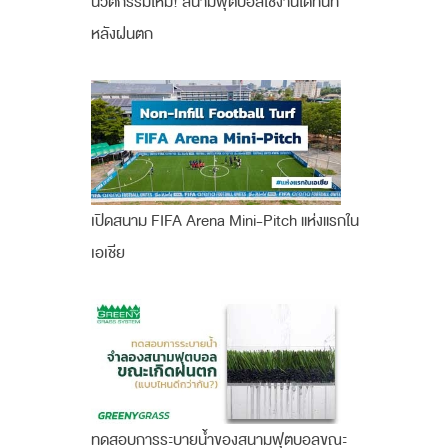
นวัตกรรมใหม่! สนามฟุตบอลใช้งานได้ทันที
หลังฝนตก
เปิดสนาม FIFA Arena Mini-Pitch แห่งแรกใน
เอเชีย
ทดสอบการระบายน้ำของสนามฟุตบอลขณะ