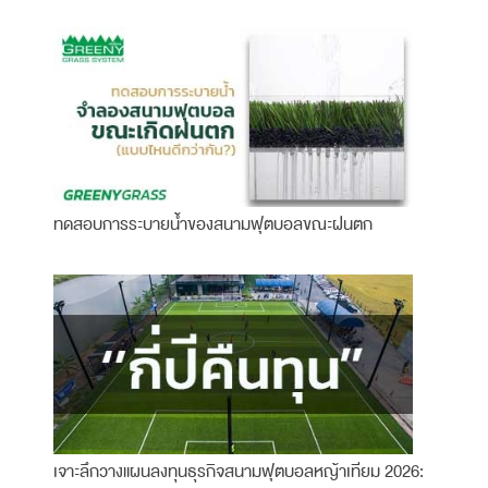
ทดสอบการระบายน้ำของสนามฟุตบอลขณะฝนตก
เจาะลึกวางแผนลงทุนธุรกิจสนามฟุตบอลหญ้าเทียม 2026: