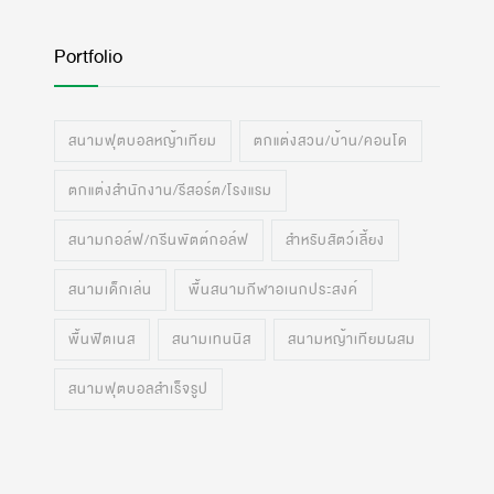
Portfolio
สนามฟุตบอลหญ้าเทียม
ตกแต่งสวน/บ้าน/คอนโด
ตกแต่งสำนักงาน/รีสอร์ต/โรงแรม
สนามกอล์ฟ/กรีนพัตต์กอล์ฟ
สำหรับสัตว์เลี้ยง
สนามเด็กเล่น
พื้นสนามกีฬาอเนกประสงค์
พื้นฟิตเนส
สนามเทนนิส
สนามหญ้าเทียมผสม
สนามฟุตบอลสำเร็จรูป