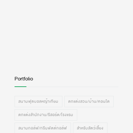
Portfolio
สนามฟุตบอลหญ้าเทียม
ตกแต่งสวน/บ้าน/คอนโด
ตกแต่งสำนักงาน/รีสอร์ต/โรงแรม
สนามกอล์ฟ/กรีนพัตต์กอล์ฟ
สำหรับสัตว์เลี้ยง