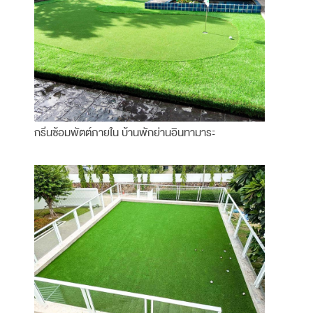
กรีนซ้อมพัตต์ภายใน บ้านพักย่านอินทามาระ