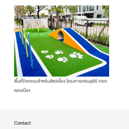
พื้นที่กิจกรรมสำหรับสัตว์เลี้ยง โครงการเศรษฐสิริ เกรท
ดอนเมือง
Contact