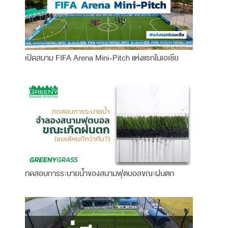
เปิดสนาม FIFA Arena Mini-Pitch แห่งแรกในเอเชีย
ทดสอบการระบายน้ำของสนามฟุตบอลขณะฝนตก