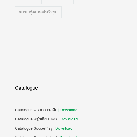
สนามฟุตบอลสำเร็จรูป
Catalogue
Catalogue พรมทอทางเดิน
| Download
Catalogue หญ้าเทียม มอก.
| Download
Catalogue SoccerPlay
| Download