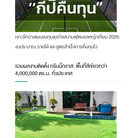
เจาะลึกวางแผนลงทุนธุรกิจสนามฟุตบอลหญ้าเทียม 2026:
งบประมาณ รายได้ และสูตรสำเร็จการคืนทุนไว
รวมผลงานติดตั้ง กรีนนี่กราส: พื้นที่สีเขียวกว่า
4,000,000 ตร.ม. ทั่วประเทศ