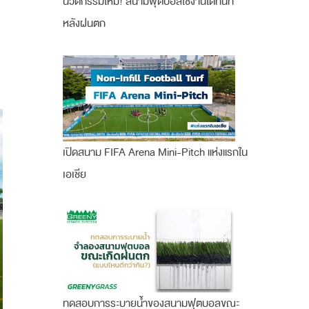
นวัตกรรมใหม่! สนามฟุตบอลใช้งานได้ทันที
หลังฝนตก
เปิดสนาม FIFA Arena Mini-Pitch แห่งแรกใน
เอเชีย
ทดสอบการระบายน้ำของสนามฟุตบอลขณะ