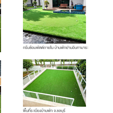
กรีนซ้อมพัตต์ภายใน บ้านพักย่านอินทามาระ
พื้นที่ระเบียงบ้านพัก จ.ชลบุรี