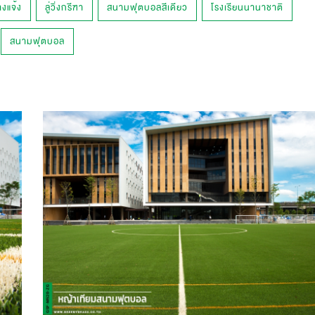
งแจ้ง
ลู่วิ่งกรีฑา
สนามฟุตบอลสีเดียว
โรงเรียนนานาชาติ
สนามฟุตบอล