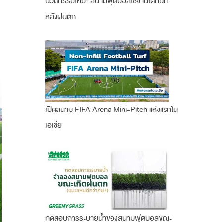
นวัตกรรมใหม่! สนามฟุตบอลใช้งานได้ทันที
หลังฝนตก
เปิดสนาม FIFA Arena Mini-Pitch แห่งแรกใน
เอเชีย
ทดสอบการระบายน้ำของสนามฟุตบอลขณะ