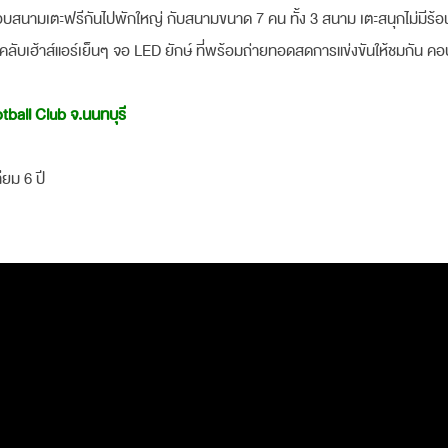
าทดสอบสนามเตะฟรีกันไปพักใหญ่ กับสนามขนาด 7 คน ทั้ง 3 สนาม เตะสนุกไม่มีร้อ
ลับเฮ้าส์แอร์เย็นๆ จอ LED ยักษ์ ที่พร้อมถ่ายทอดสดการแข่งขันให้ชมกัน ค
ball Club จ.นนทบุรี
ียม 6 ปี