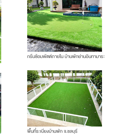
กรีนซ้อมพัตต์ภายใน บ้านพักย่านอินทามาระ
พื้นที่ระเบียงบ้านพัก จ.ชลบุรี