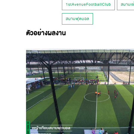
1stAvenueFootballClub
สนามเช
สนามฟุตบอล
ตัวอย่างผลงาน