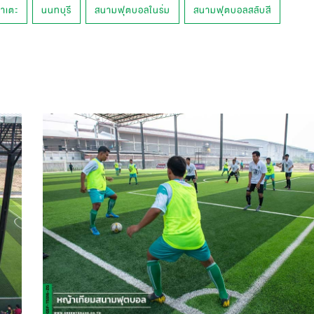
่าเตะ
นนทบุรี
สนามฟุตบอลในร่ม
สนามฟุตบอลสลับสี