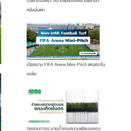
นวัตกรรมใหม่! สนามฟุตบอลใช้งานได้ทันที
หลังฝนตก
เปิดสนาม FIFA Arena Mini-Pitch แห่งแรกใน
เอเชีย
ทดสอบการระบายน้ำของสนามฟุตบอลขณะ