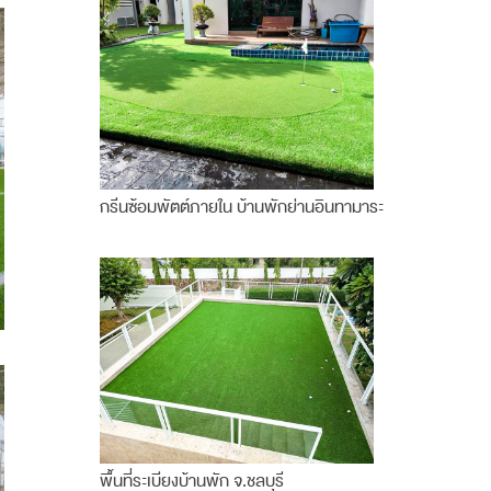
กรีนซ้อมพัตต์ภายใน บ้านพักย่านอินทามาระ
พื้นที่ระเบียงบ้านพัก จ.ชลบุรี