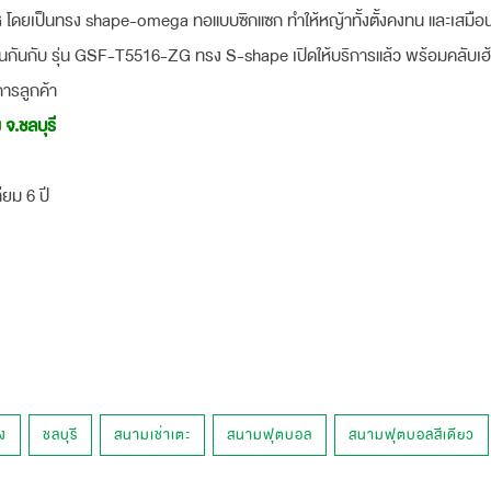
 โดยเป็นทรง shape-omega ทอแบบซิกแซก ทำให้หญ้าทั้งตั้งคงทน และเสมือน
่นกันกับ รุ่น GSF-T5516-ZG ทรง S-shape เปิดให้บริการแล้ว พร้อมคลับเฮ้า
การลูกค้า
จ.ชลบุรี
ียม 6 ปี
ง
ชลบุรี
สนามเช่าเตะ
สนามฟุตบอล
สนามฟุตบอลสีเดียว