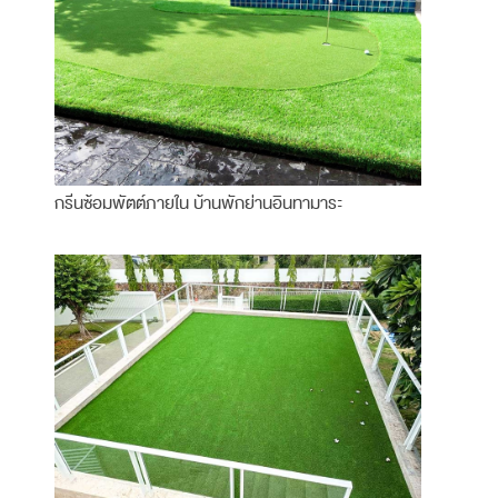
กรีนซ้อมพัตต์ภายใน บ้านพักย่านอินทามาระ