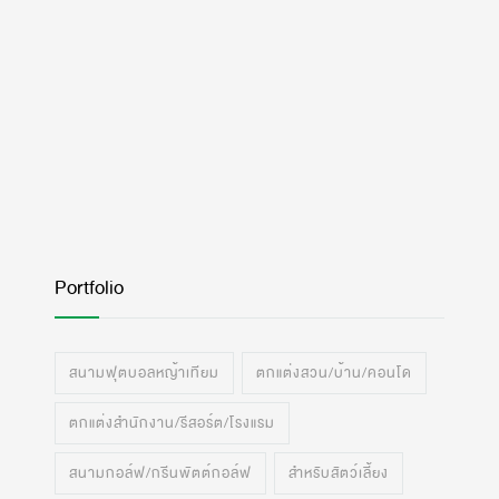
Portfolio
สนามฟุตบอลหญ้าเทียม
ตกแต่งสวน/บ้าน/คอนโด
ตกแต่งสำนักงาน/รีสอร์ต/โรงแรม
สนามกอล์ฟ/กรีนพัตต์กอล์ฟ
สำหรับสัตว์เลี้ยง