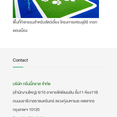
พื้นที่กิจกรรมสำหรับสัตว์เลี้ยง โครงการเศรษฐสิริ เกรท
ดอนเมือง
Contact
บริษัท กรีนนี่กราส จำกัด
(สำนักงานใหญ่) 6/10 อาคารพิพัฒนสิน ชั้น11 ห้อง11B
ถนนนราธิวาสราชนครินทร์ แขวงทุ่งมหาเมฆ เขตสาทร
กรุงเทพฯ 10120