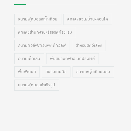
สนามฟุตบอลหญ้าเทียม
ตกแต่งสวน/บ้าน/คอนโด
ตกแต่งสำนักงาน/รีสอร์ต/โรงแรม
สนามกอล์ฟ/กรีนพัตต์กอล์ฟ
สำหรับสัตว์เลี้ยง
สนามเด็กเล่น
พื้นสนามกีฬาอเนกประสงค์
พื้นฟิตเนส
สนามเทนนิส
สนามหญ้าเทียมผสม
สนามฟุตบอลสำเร็จรูป