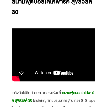
สนามฟุตบอลโคโค่พาร์ค สุขสวัสดิ์
30
เสร็จกันไปอีก 1 สนาม (กลางแจ้ง) ที่
สนามฟุตบอลโคโค่พาร์
ค สุขสวัสดิ์ 30
โดยใช้หญ้าเทียมรุ่นมาตรฐาน ทรง S-Shape