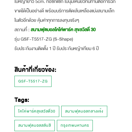
ใบหญ้ายาว 5cm. ทอซิกแซก ใบนุ่มเหนียวทนทานต่อการฉีก
ขาดได้เป็นอย่างดี พร้อมบริการตัดเส้นเหลืองแบ่งสนามเล็ก
ในตัวอีกด้วย คุ้มค่าทุกการลงทุนจริงๆ
สถานที่ :
สนามฟุตบอลโคโค่พาร์ค สุขสวัสดิ์ 30
รุ่น GSF-T5517-ZG (S-Shape)
รับประกันงานติดตั้ง 1 ปี รับประกันหญ้าเทียม 6 ปี
สินค้าที่เกี่ยวข้อง:
GSF-T5517-ZG
Tags:
โคโค่พาร์คสุขสวัสดิ์30
สนามฟุตบอลกลางแจ้ง
สนามฟุตบอลสลับสี
กรุงเทพมหานคร