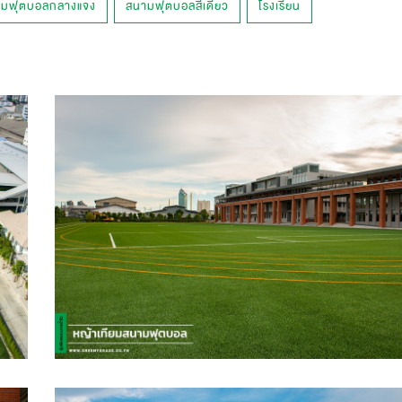
มฟุตบอลกลางแจ้ง
สนามฟุตบอลสีเดียว
โรงเรียน