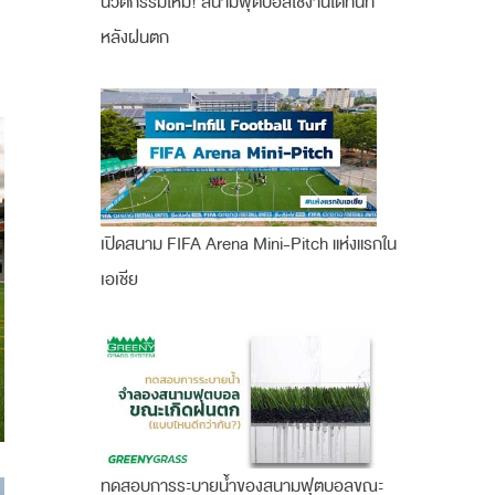
นวัตกรรมใหม่! สนามฟุตบอลใช้งานได้ทันที
หลังฝนตก
เปิดสนาม FIFA Arena Mini-Pitch แห่งแรกใน
เอเชีย
ทดสอบการระบายน้ำของสนามฟุตบอลขณะ