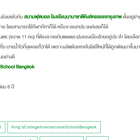
บร้อยแล้วกับ
สนามฟุตบอล โรงเรียนนานาชาติคิงส์คอลเลจกรุงเทพ
ตั้งอยู่ย
หลาย โดยสามารถใช้กีฬากีฑาก็ได้ หรือจะอเนกประสงค์เลยก็ได้
ตร (ขนาด 11 คน) ที่ต้องจะเจอกับแดดและฝนของเมืองไทยอยู่ประจำ โดยเลือก
ที่ระบายน้ำไวที่สุดเลยก็ว่าได้ เพราะผลิตด้วยเทคโนโลยีใหม่ที่ได้ถูกพัฒนาขึ้น
นอย่างดี
l School Bangkok
ียม 6 ปี
ิ
King'sCollegeInternationalSchoolBangkok