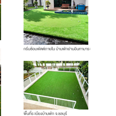
กรีนซ้อมพัตต์ภายใน บ้านพักย่านอินทามาระ
พื้นที่ระเบียงบ้านพัก จ.ชลบุรี