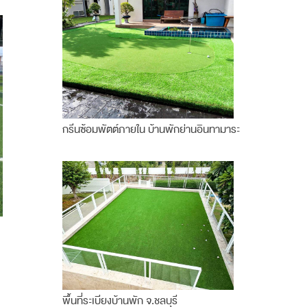
กรีนซ้อมพัตต์ภายใน บ้านพักย่านอินทามาระ
พื้นที่ระเบียงบ้านพัก จ.ชลบุรี