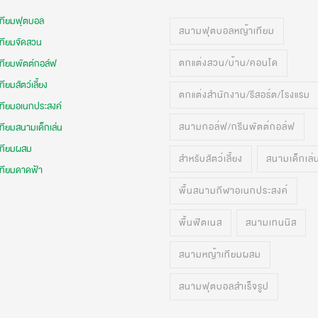
เทียมฟุตบอล
สนามฟุตบอลหญ้าเทียม
เทียมจัดสวน
ตกแต่งสวน/บ้าน/คอนโด
เทียมพัตต์กอล์ฟ
ทียมสัตว์เลี้ยง
ตกแต่งสำนักงาน/รีสอร์ต/โรงแรม
เทียมอเนกประสงค์
สนามกอล์ฟ/กรีนพัตต์กอล์ฟ
ทียมสนามเด็กเล่น
เทียมผสม
สำหรับสัตว์เลี้ยง
สนามเด็กเล่
เทียมดาดฟ้า
พื้นสนามกีฬาอเนกประสงค์
พื้นฟิตเนส
สนามเทนนิส
สนามหญ้าเทียมผสม
สนามฟุตบอลสำเร็จรูป