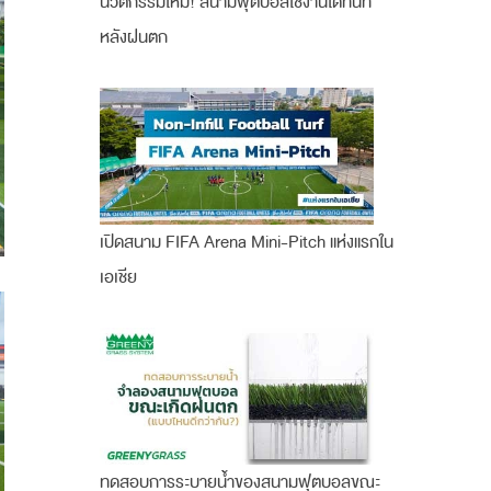
นวัตกรรมใหม่! สนามฟุตบอลใช้งานได้ทันที
หลังฝนตก
เปิดสนาม FIFA Arena Mini-Pitch แห่งแรกใน
เอเชีย
ทดสอบการระบายน้ำของสนามฟุตบอลขณะ