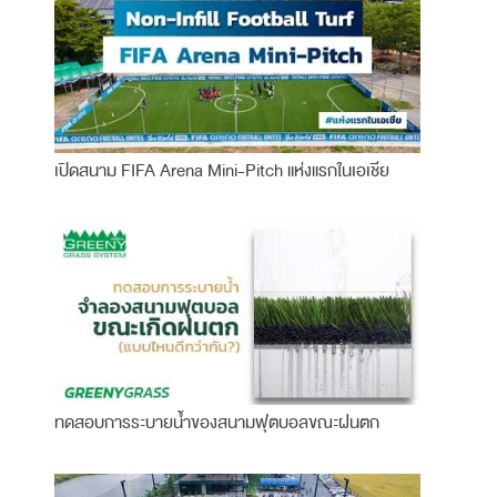
เปิดสนาม FIFA Arena Mini-Pitch แห่งแรกในเอเชีย
ทดสอบการระบายน้ำของสนามฟุตบอลขณะฝนตก