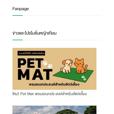
Fanpage
ข่าวและโปรโมชั่นหญ้าเทียม
ใหม่! Pet Mat พรมอเนกประสงค์สำหรับสัตว์เลี้ยง