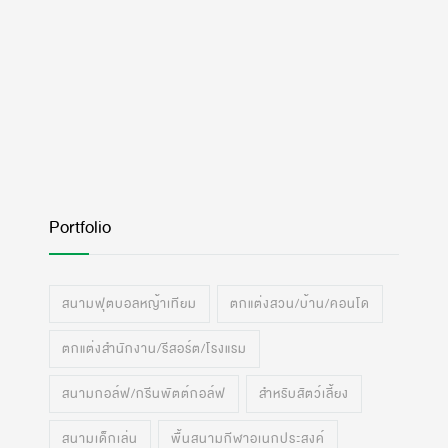
Portfolio
สนามฟุตบอลหญ้าเทียม
ตกแต่งสวน/บ้าน/คอนโด
ตกแต่งสำนักงาน/รีสอร์ต/โรงแรม
สนามกอล์ฟ/กรีนพัตต์กอล์ฟ
สำหรับสัตว์เลี้ยง
สนามเด็กเล่น
พื้นสนามกีฬาอเนกประสงค์