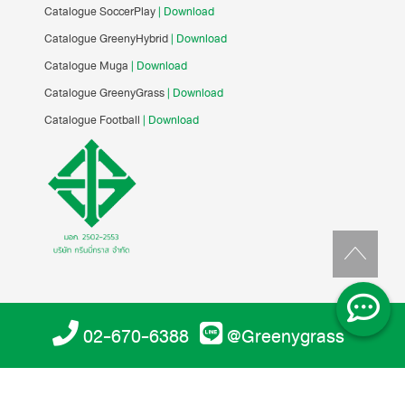
Catalogue SoccerPlay
| Download
Catalogue GreenyHybrid
| Download
Catalogue Muga
| Download
Catalogue GreenyGrass
| Download
Catalogue Football
| Download
02-670-6388
@Greenygrass