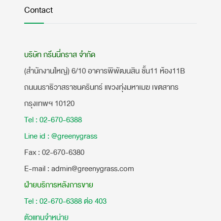
Contact
บริษัท กรีนนี่กราส จำกัด
(สำนักงานใหญ่) 6/10 อาคารพิพัฒนสิน ชั้น11 ห้อง11B
ถนนนราธิวาสราชนครินทร์ แขวงทุ่งมหาเมฆ เขตสาทร
กรุงเทพฯ 10120
Tel : 02-670-6388
Line id : @greenygrass
​Fax : 02-670-6380
E-mail : admin@greenygrass.com
ฝ่ายบริการหลังการขาย
Tel : 02-670-6388 ต่อ 403
ตัวแทนจำหน่าย