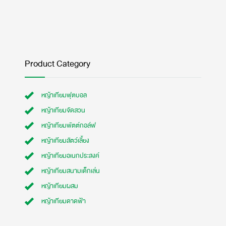
Product Category
หญ้าเทียมฟุตบอล
หญ้าเทียมจัดสวน
หญ้าเทียมพัตต์กอล์ฟ
หญ้าเทียมสัตว์เลี้ยง
หญ้าเทียมอเนกประสงค์
หญ้าเทียมสนามเด็กเล่น
หญ้าเทียมผสม
หญ้าเทียมดาดฟ้า