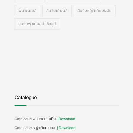
พื้นฟิตเนส
สนามเทนนิส
สนามหญ้าเทียมผสม
สนามฟุตบอลสำเร็จรูป
Catalogue
Catalogue พรมทอทางเดิน
| Download
Catalogue หญ้าเทียม มอก.
| Download