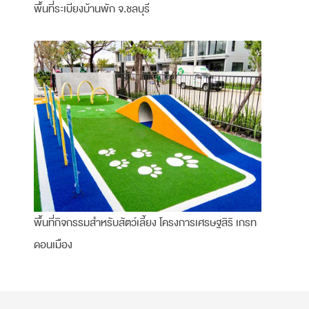
พื้นที่ระเบียงบ้านพัก จ.ชลบุรี
พื้นที่กิจกรรมสำหรับสัตว์เลี้ยง โครงการเศรษฐสิริ เกรท
ดอนเมือง