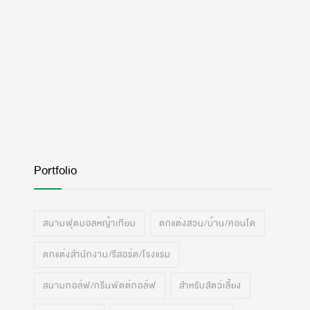
Portfolio
สนามฟุตบอลหญ้าเทียม
ตกแต่งสวน/บ้าน/คอนโด
ตกแต่งสำนักงาน/รีสอร์ต/โรงแรม
สนามกอล์ฟ/กรีนพัตต์กอล์ฟ
สำหรับสัตว์เลี้ยง