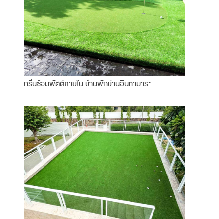
กรีนซ้อมพัตต์ภายใน บ้านพักย่านอินทามาระ