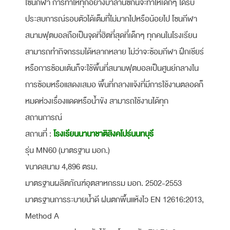
โซนกีฬา การทำให้ทุกอย่างบาลานซ์กันจะทำให้เด็กๆ ได้รับ
ประสบการณ์รอบตัวได้เต็มที่ไม่มากไปหรือน้อยไป โซนกีฬา
สนามฟุตบอลถือเป็นจุดที่ฮิตที่สุดที่เด็กๆ ทุกคนในโรงเรียน
สามารถทำกิจกรรมได้หลากหลาย ไม่ว่าจะซ้อมกีฬา ฝึกเชียร์
หรือการซ้อมเต้นก็จะใช้พื้นที่สนามฟุตบอลเป็นศูนย์กลางใน
การซ้อมหรือแสดงเสมอ พื้นที่กลางแจ้งที่มีการใช้งานตลอดก็
หมดห่วงเรื่องแดดหรือน้ำขัง สามารถใช้งานได้ทุก
สถานการณ์
สถานที่ :
โรงเรียนนานาชาติสิงคโปร์นนทบุรี
รุ่น MN60 (มาตรฐาน มอก.)
ขนาดสนาม 4,896 ตรม.
มาตรฐานผลิตภัณฑ์อุตสาหกรรม มอก. 2502-2553
มาตรฐานการระบายน้ำดี ฝนตกพื้นแห้งไว EN 12616:2013,
Method A