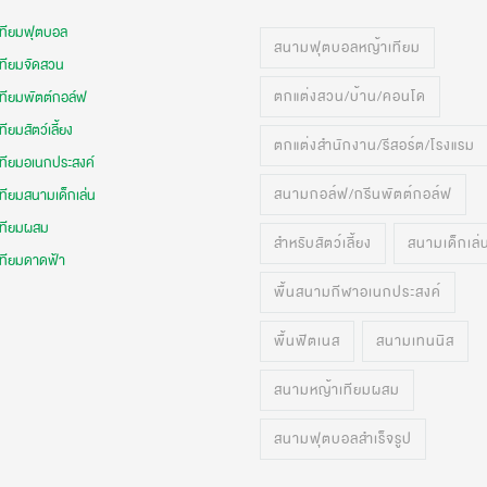
เทียมฟุตบอล
สนามฟุตบอลหญ้าเทียม
เทียมจัดสวน
ตกแต่งสวน/บ้าน/คอนโด
เทียมพัตต์กอล์ฟ
ทียมสัตว์เลี้ยง
ตกแต่งสำนักงาน/รีสอร์ต/โรงแรม
เทียมอเนกประสงค์
สนามกอล์ฟ/กรีนพัตต์กอล์ฟ
ทียมสนามเด็กเล่น
เทียมผสม
สำหรับสัตว์เลี้ยง
สนามเด็กเล่
เทียมดาดฟ้า
พื้นสนามกีฬาอเนกประสงค์
พื้นฟิตเนส
สนามเทนนิส
สนามหญ้าเทียมผสม
สนามฟุตบอลสำเร็จรูป