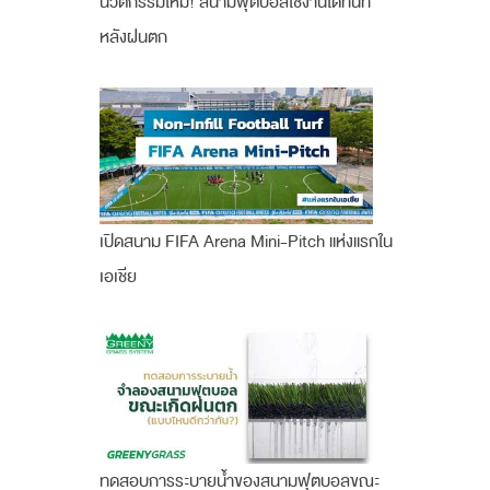
นวัตกรรมใหม่! สนามฟุตบอลใช้งานได้ทันที
หลังฝนตก
เปิดสนาม FIFA Arena Mini-Pitch แห่งแรกใน
เอเชีย
ทดสอบการระบายน้ำของสนามฟุตบอลขณะ