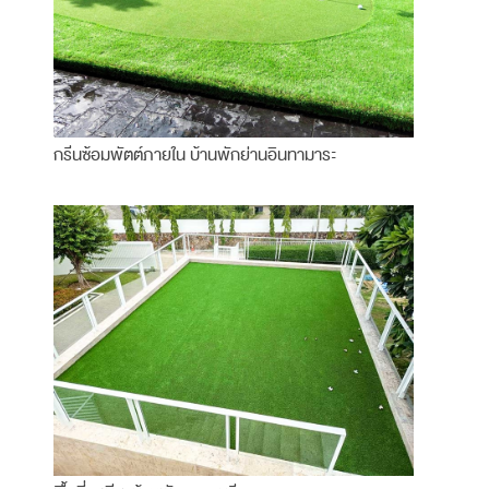
กรีนซ้อมพัตต์ภายใน บ้านพักย่านอินทามาระ