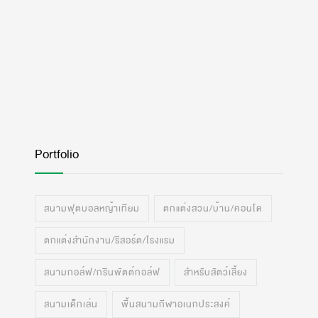
Portfolio
สนามฟุตบอลหญ้าเทียม
ตกแต่งสวน/บ้าน/คอนโด
ตกแต่งสำนักงาน/รีสอร์ต/โรงแรม
สนามกอล์ฟ/กรีนพัตต์กอล์ฟ
สำหรับสัตว์เลี้ยง
สนามเด็กเล่น
พื้นสนามกีฬาอเนกประสงค์