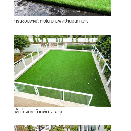
กรีนซ้อมพัตต์ภายใน บ้านพักย่านอินทามาระ
พื้นที่ระเบียงบ้านพัก จ.ชลบุรี