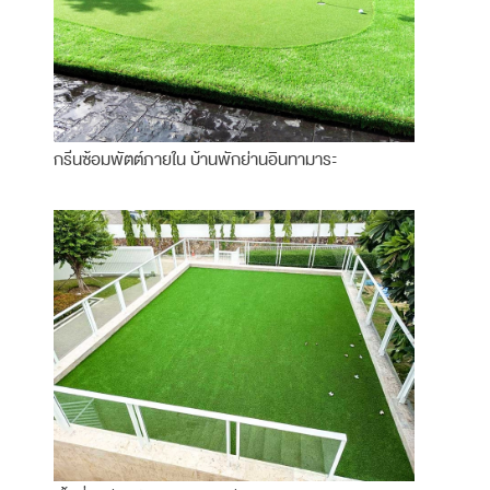
กรีนซ้อมพัตต์ภายใน บ้านพักย่านอินทามาระ