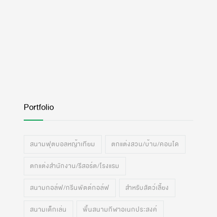
Portfolio
สนามฟุตบอลหญ้าเทียม
ตกแต่งสวน/บ้าน/คอนโด
ตกแต่งสำนักงาน/รีสอร์ต/โรงแรม
สนามกอล์ฟ/กรีนพัตต์กอล์ฟ
สำหรับสัตว์เลี้ยง
สนามเด็กเล่น
พื้นสนามกีฬาอเนกประสงค์