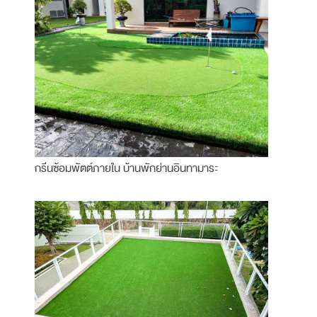
กรีนซ้อมพัตต์ภายใน บ้านพักย่านอินทามาระ