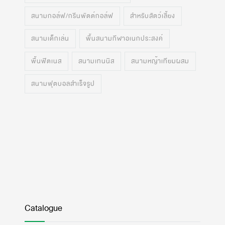
สนามกอล์ฟ/กรีนพัตต์กอล์ฟ
สำหรับสัตว์เลี้ยง
สนามเด็กเล่น
พื้นสนามกีฬาอเนกประสงค์
พื้นฟิตเนส
สนามเทนนิส
สนามหญ้าเทียมผสม
สนามฟุตบอลสำเร็จรูป
Catalogue