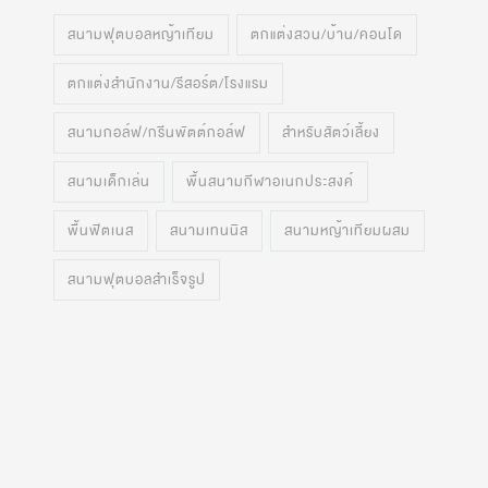
สนามฟุตบอลหญ้าเทียม
ตกแต่งสวน/บ้าน/คอนโด
ตกแต่งสำนักงาน/รีสอร์ต/โรงแรม
สนามกอล์ฟ/กรีนพัตต์กอล์ฟ
สำหรับสัตว์เลี้ยง
สนามเด็กเล่น
พื้นสนามกีฬาอเนกประสงค์
พื้นฟิตเนส
สนามเทนนิส
สนามหญ้าเทียมผสม
สนามฟุตบอลสำเร็จรูป