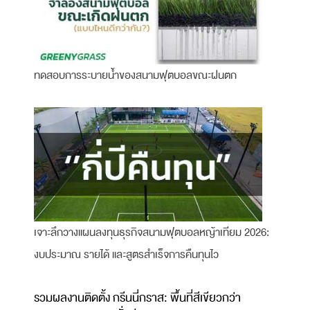
ทดสอบการระบายน้ำของสนามฟุตบอลขณะฝนตก
เจาะลึกวางแผนลงทุนธุรกิจสนามฟุตบอลหญ้าเทียม 2026:
งบประมาณ รายได้ และสูตรสำเร็จการคืนทุนไว
รวมผลงานติดตั้ง กรีนนี่กราส: พื้นที่สีเขียวกว่า