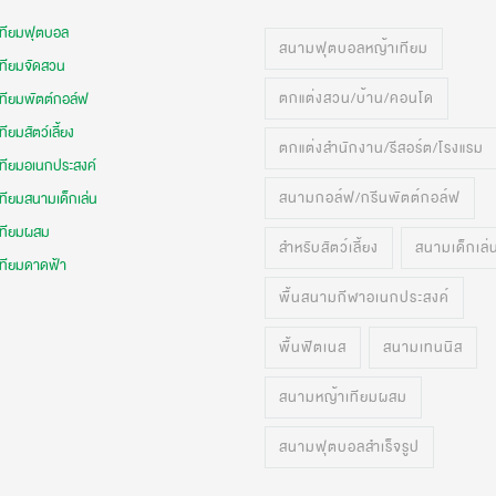
เทียมฟุตบอล
สนามฟุตบอลหญ้าเทียม
เทียมจัดสวน
ตกแต่งสวน/บ้าน/คอนโด
เทียมพัตต์กอล์ฟ
ทียมสัตว์เลี้ยง
ตกแต่งสำนักงาน/รีสอร์ต/โรงแรม
เทียมอเนกประสงค์
สนามกอล์ฟ/กรีนพัตต์กอล์ฟ
ทียมสนามเด็กเล่น
เทียมผสม
สำหรับสัตว์เลี้ยง
สนามเด็กเล่
เทียมดาดฟ้า
พื้นสนามกีฬาอเนกประสงค์
พื้นฟิตเนส
สนามเทนนิส
สนามหญ้าเทียมผสม
สนามฟุตบอลสำเร็จรูป