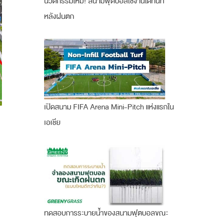
นวัตกรรมใหม่! สนามฟุตบอลใช้งานได้ทันที
หลังฝนตก
เปิดสนาม FIFA Arena Mini-Pitch แห่งแรกใน
เอเชีย
ทดสอบการระบายน้ำของสนามฟุตบอลขณะ