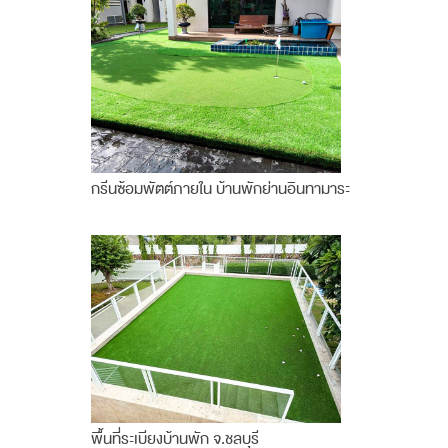
กรีนซ้อมพัตต์ภายใน บ้านพักย่านอินทามาระ
พื้นที่ระเบียงบ้านพัก จ.ชลบุรี