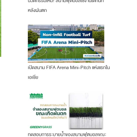
นวัตกรรมใหม่! สนามฟุตบอลใช้งานได้ทันที
หลังฝนตก
เปิดสนาม FIFA Arena Mini-Pitch แห่งแรกใน
เอเชีย
ทดสอบการระบายน้ำของสนามฟุตบอลขณะ