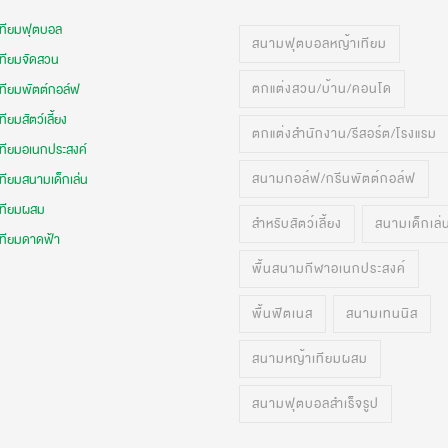
เทียมฟุตบอล
สนามฟุตบอลหญ้าเทียม
เทียมจัดสวน
ตกแต่งสวน/บ้าน/คอนโด
เทียมพัตต์กอล์ฟ
ทียมสัตว์เลี้ยง
ตกแต่งสำนักงาน/รีสอร์ต/โรงแรม
เทียมอเนกประสงค์
สนามกอล์ฟ/กรีนพัตต์กอล์ฟ
ทียมสนามเด็กเล่น
เทียมผสม
สำหรับสัตว์เลี้ยง
สนามเด็กเล่
เทียมดาดฟ้า
พื้นสนามกีฬาอเนกประสงค์
พื้นฟิตเนส
สนามเทนนิส
สนามหญ้าเทียมผสม
สนามฟุตบอลสำเร็จรูป