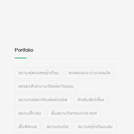
Portfolio
สนามฟุตบอลหญ้าเทียม
ตกแต่งสวน/บ้าน/คอนโด
ตกแต่งสำนักงาน/รีสอร์ต/โรงแรม
สนามกอล์ฟ/กรีนพัตต์กอล์ฟ
สำหรับสัตว์เลี้ยง
สนามเด็กเล่น
พื้นสนามกีฬาอเนกประสงค์
พื้นฟิตเนส
สนามเทนนิส
สนามหญ้าเทียมผสม