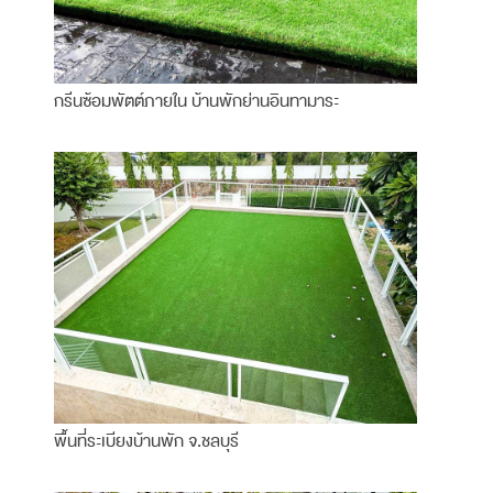
กรีนซ้อมพัตต์ภายใน บ้านพักย่านอินทามาระ
พื้นที่ระเบียงบ้านพัก จ.ชลบุรี